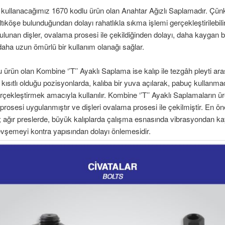
kullanacağımız 1670 kodlu ürün olan Anahtar Ağızlı Saplamadır. Çün
ltıköşe bulunduğundan dolayı rahatlıkla sıkma işlemi gerçekleştirilebili
ulunan dişler, ovalama prosesi ile çekildiğinden dolayı, daha kaygan 
daha uzun ömürlü bir kullanım olanağı sağlar.
 ürün olan Kombine ‘’T’’ Ayaklı Saplama ise kalıp ile tezgâh pleyti ara
kısıtlı olduğu pozisyonlarda, kalıba bir yuva açılarak, pabuç kullan
erçekleştirmek amacıyla kullanılır. Kombine ‘’T’’ Ayaklı Saplamaların ü
rosesi uygulanmıştır ve dişleri ovalama prosesi ile çekilmiştir. En ön
se; ağır preslerde, büyük kalıplarda çalışma esnasında vibrasyondan 
gevşemeyi kontra yapısından dolayı önlemesidir.