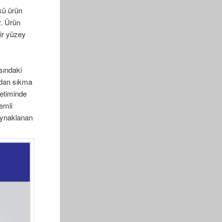
kü ürün
r. Ürün
bir yüzey
sındaki
madan sıkma
retiminde
emli
kaynaklanan