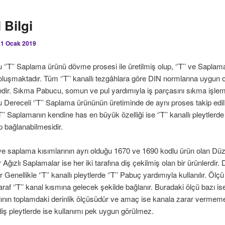
 Bilgi
11 Ocak 2019
 ‘’T’’ Saplama ürünü dövme prosesi ile üretilmiş olup, ‘’T’’ ve Saplam
luşmaktadır. Tüm ‘’T’’ kanallı tezgâhlara göre DIN normlarına uygun 
edir. Sıkma Pabucu, somun ve pul yardımıyla iş parçasını sıkma işlem
 Dereceli ‘’T’’ Saplama ürününün üretiminde de aynı proses takip edilm
T’’ Saplamanın kendine has en büyük özelliği ise ‘’T’’ kanallı pleytlerde 
ip bağlanabilmesidir.
ı ve saplama kısımlarının ayrı olduğu 1670 ve 1690 kodlu ürün olan D
Ağızlı Saplamalar ise her iki tarafına diş çekilmiş olan bir ürünlerdir.
Genellikle ‘’T’’ kanallı pleytlerde ‘’T’’ Pabuç yardımıyla kullanılır. Ölç
taraf ‘’T’’ kanal kısmına gelecek şekilde bağlanır. Buradaki ölçü bazı i
lının toplamdaki derinlik ölçüsüdür ve amaç ise kanala zarar vermeme
ş pleytlerde ise kullanımı pek uygun görülmez.