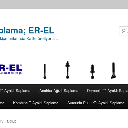
plama; ER-EL
ipmanlarında Kalite üretiyoruz..
“T” Ayaklı Saplama
Anahtar Ağızlı Saplama
Dereceli “T” Ayaklı Sap
ama
Kombine T Ayaklı Saplama
Somunlu Pullu “T” Ayaklı Saplama
IVI:
MOLD