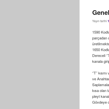
Genel
Yayın tarihi
1590 Kodlu
parçadan o
üretilmekt
1650 Kodlu
Dereceli ‘’
kanala gir
‘’T’’ kısm
ve Anahtar 
Saplamalar 
kısa olan 
pleyt kana
Gövdeye di