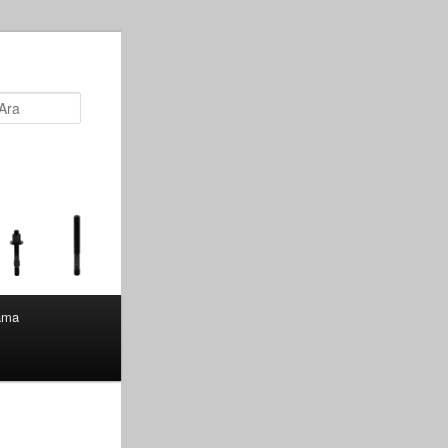
Ara
lama