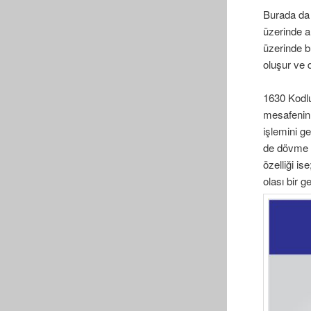
Burada da 
üzerinde a
üzerinde b
oluşur ve 
1630 Kodlu
mesafenin 
işlemini g
de dövme p
özelliği i
olası bir 