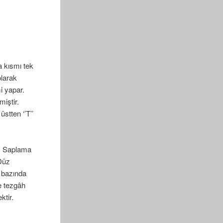
a kısmı tek
olarak
i yapar.
iştir.
üstten ‘’T’’
üz Saplama
 Düz
ü bazında
se tezgâh
ktir.