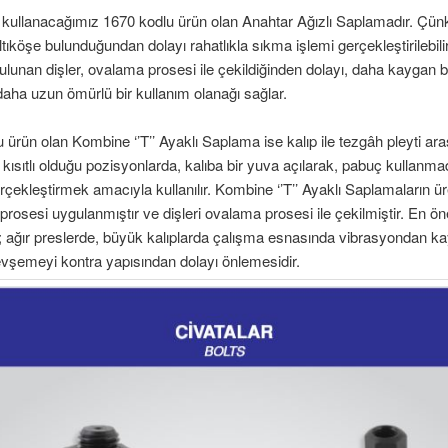
kullanacağımız 1670 kodlu ürün olan Anahtar Ağızlı Saplamadır. Çün
ltıköşe bulunduğundan dolayı rahatlıkla sıkma işlemi gerçekleştirilebili
ulunan dişler, ovalama prosesi ile çekildiğinden dolayı, daha kaygan 
daha uzun ömürlü bir kullanım olanağı sağlar.
 ürün olan Kombine ‘’T’’ Ayaklı Saplama ise kalıp ile tezgâh pleyti ara
kısıtlı olduğu pozisyonlarda, kalıba bir yuva açılarak, pabuç kullan
erçekleştirmek amacıyla kullanılır. Kombine ‘’T’’ Ayaklı Saplamaların ü
rosesi uygulanmıştır ve dişleri ovalama prosesi ile çekilmiştir. En ön
se; ağır preslerde, büyük kalıplarda çalışma esnasında vibrasyondan 
gevşemeyi kontra yapısından dolayı önlemesidir.