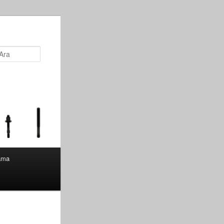
Ara
lama