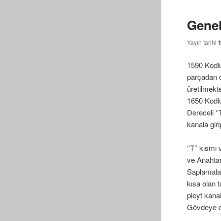
Genel
Yayın tarihi
1590 Kodlu
parçadan o
üretilmekt
1650 Kodlu
Dereceli ‘’
kanala gir
‘’T’’ kısm
ve Anahtar 
Saplamalar 
kısa olan 
pleyt kana
Gövdeye di