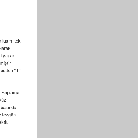
a kısmı tek
olarak
i yapar.
iştir.
üstten ‘’T’’
üz Saplama
 Düz
ü bazında
se tezgâh
ktir.