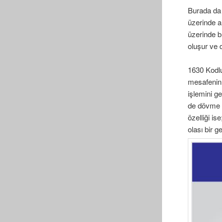
Burada da 
üzerinde a
üzerinde b
oluşur ve 
1630 Kodlu
mesafenin 
işlemini g
de dövme p
özelliği i
olası bir 