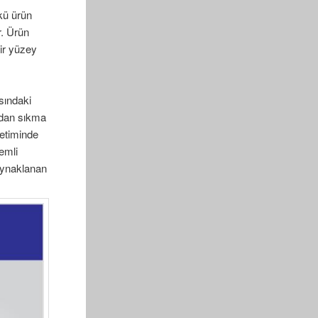
kü ürün
r. Ürün
bir yüzey
sındaki
madan sıkma
retiminde
emli
kaynaklanan