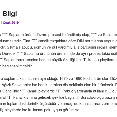
 Bilgi
11 Ocak 2019
 ‘’T’’ Saplama ürünü dövme prosesi ile üretilmiş olup, ‘’T’’ ve Saplam
luşmaktadır. Tüm ‘’T’’ kanallı tezgâhlara göre DIN normlarına uygun 
edir. Sıkma Pabucu, somun ve pul yardımıyla iş parçasını sıkma işlem
 Dereceli ‘’T’’ Saplama ürününün üretiminde de aynı proses takip edilm
T’’ Saplamanın kendine has en büyük özelliği ise ‘’T’’ kanallı pleytlerde 
ip bağlanabilmesidir.
ı ve saplama kısımlarının ayrı olduğu 1670 ve 1690 kodlu ürün olan D
Ağızlı Saplamalar ise her iki tarafına diş çekilmiş olan bir ürünlerdir.
Genellikle ‘’T’’ kanallı pleytlerde ‘’T’’ Pabuç yardımıyla kullanılır. Ölç
taraf ‘’T’’ kanal kısmına gelecek şekilde bağlanır. Buradaki ölçü bazı i
lının toplamdaki derinlik ölçüsüdür ve amaç ise kanala zarar vermeme
ş pleytlerde ise kullanımı pek uygun görülmez.