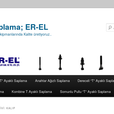
plama; ER-EL
ipmanlarında Kalite üretiyoruz..
“T” Ayaklı Saplama
Anahtar Ağızlı Saplama
Dereceli “T” Ayaklı Sap
ama
Kombine T Ayaklı Saplama
Somunlu Pullu “T” Ayaklı Saplama
IVI:
KALIP